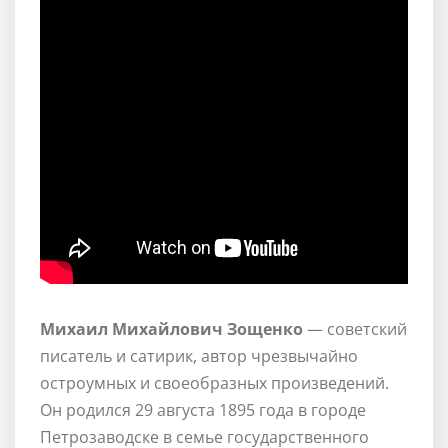
Михаил Михайлович Зощенко
— советский
писатель и сатирик, автор чрезвычайно
остроумных и своеобразных произведений.
Он родился 29 августа 1895 года в городе
Петрозаводске в семье государственного