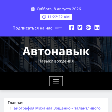
Перейти
Суббота, 8 августа 2026
к
содержимому
11:22:23 AM
Подписаться на нас
Автонавык
Навыки вождения
Главная
Биография Михаила Зощенко – талантливого