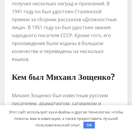
получил несколько наград и признаний. В
1941 году он был удостоен Сталинской
премии за сборник рассказов «Должностные
лица». В 1951 году он был удостоен звания
народного писателя СССР. Кроме того, его
произведения были изданы в большом
количестве и переведены на несколько
языков.
Кем был Михаил Зощенко?
Михаил Зощенко был известным русским
писателем, драматургом, сатириком и
художником. Он является одним из самых
Этот сайт использует куки-файлы и другие технологии, чтобы
помочь вам в навигации, а также предоставить лучший
ярких представителей литературы 1920-1930
пользовательский опыт.
OK
годов. Зощенко был автором многих книг и