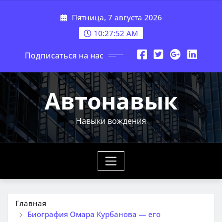
Перейти
Пятница, 7 августа 2026
к
содержимому
10:27:53 AM
Подписаться на нас
Автонавык
Навыки вождения
Главная
Биография Омара Курбанова — его