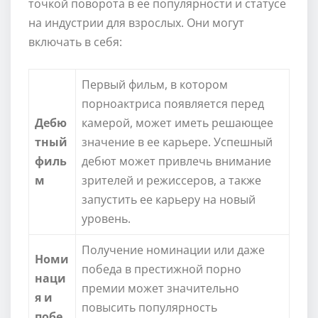
точкой поворота в ее популярности и статусе
на индустрии для взрослых. Они могут
включать в себя:
Первый фильм, в котором
порноактриса появляется перед
Дебю
камерой, может иметь решающее
тный
значение в ее карьере. Успешный
филь
дебют может привлечь внимание
м
зрителей и режиссеров, а также
запустить ее карьеру на новый
уровень.
Получение номинации или даже
Номи
победа в престижной порно
наци
премии может значительно
я и
повысить популярность
побе