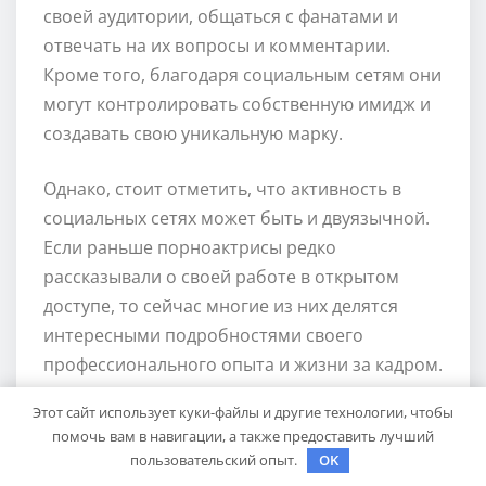
своей аудитории, общаться с фанатами и
отвечать на их вопросы и комментарии.
Кроме того, благодаря социальным сетям они
могут контролировать собственную имидж и
создавать свою уникальную марку.
Однако, стоит отметить, что активность в
социальных сетях может быть и двуязычной.
Если раньше порноактрисы редко
рассказывали о своей работе в открытом
доступе, то сейчас многие из них делятся
интересными подробностями своего
профессионального опыта и жизни за кадром.
Несмотря на то, что порноактрисы все еще
Этот сайт использует куки-файлы и другие технологии, чтобы
сталкиваются со стигматизацией и
помочь вам в навигации, а также предоставить лучший
негативной реакцией общества, они смело и
пользовательский опыт.
OK
уверенно идут по пути самовыражения и