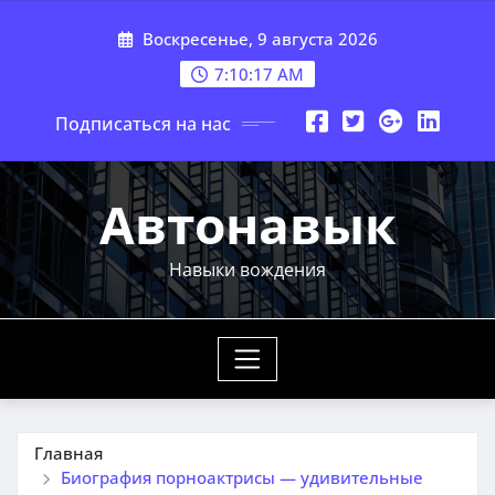
Перейти
Воскресенье, 9 августа 2026
к
содержимому
7:10:18 AM
Подписаться на нас
Автонавык
Навыки вождения
Главная
Биография порноактрисы — удивительные