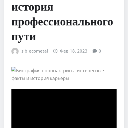
история
профессионального
пути
sib_ecometal
Фев 18, 2023
0