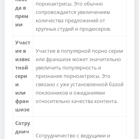
порноактрисы. Это обычно
да в
сопровождается увеличением
прем
количества предложений от
ии
крупных студий и продюсеров.
Участ
ие в
Участие в популярной порно серии
извес
или франшизе может значительно
тной
увеличить популярность и
сери
признание порноактрисы. Это
и
связано с уже установленной базой
или
поклонников и ожиданиями
фран
относительно качества контента.
шизе
Сотру
днич
Сотрудничество с ведущими и