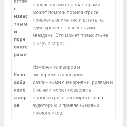
ество
популярными порноактерами
с
может помочь порноактрисе
извес
привлечь внимание и встать на
тным
один уровень с известными
и
звездами. Это может повысить ее
порн
статус и спрос.
оакте
рами
Изменение жанров и
Разн
экспериментирование с
ообр
различными сценариями, ролями и
азие
стилями может позволить
жанр
порноактрисе расширить свою
ов
аудиторию и привлечь новых
поклонников.