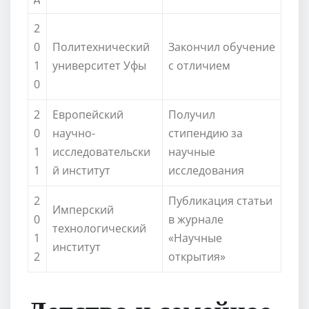
2
0
Политехнический
Закончил обучение
1
университет Уфы
с отличием
0
2
Европейский
Получил
0
научно-
стипендию за
1
исследовательски
научные
1
й институт
исследования
2
Публикация статьи
Имперский
0
в журнале
технологический
1
«Научные
институт
2
открытия»