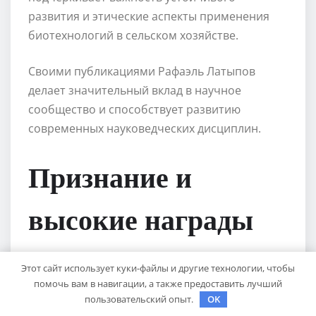
развития и этические аспекты применения
биотехнологий в сельском хозяйстве.
Своими публикациями Рафаэль Латыпов
делает значительный вклад в научное
сообщество и способствует развитию
современных науковедческих дисциплин.
Признание и
высокие награды
Этот сайт использует куки-файлы и другие технологии, чтобы
В 2015 году он был удостоен престижной
помочь вам в навигации, а также предоставить лучший
премии «Лучший художник года» в рамках
пользовательский опыт.
OK
ежегодной премии в области современного