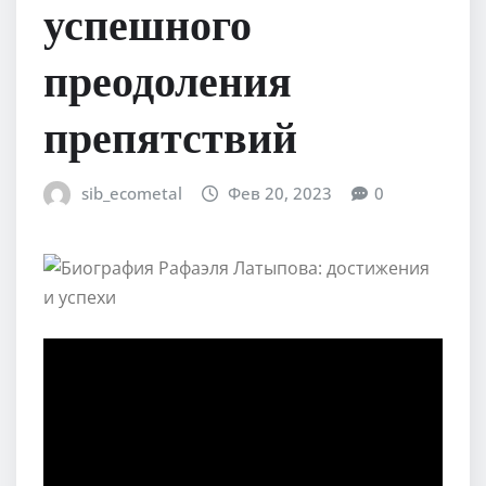
успешного
преодоления
препятствий
sib_ecometal
Фев 20, 2023
0