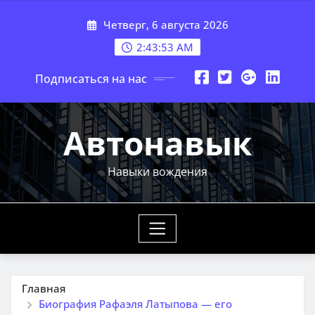
Перейти
Четверг, 6 августа 2026
к
содержимому
2:43:54 AM
Подписаться на нас
Автонавык
Навыки вождения
Главная
Биография Рафаэля Латыпова — его