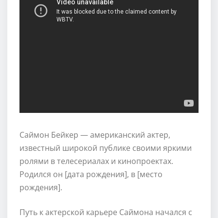
Саймон Бейкер — американский актер,
известный широкой публике своими яркими
ролями в телесериалах и кинопроектах.
Родился он [дата рождения], в [место
рождения].
Путь к актерской карьере Саймона начался с