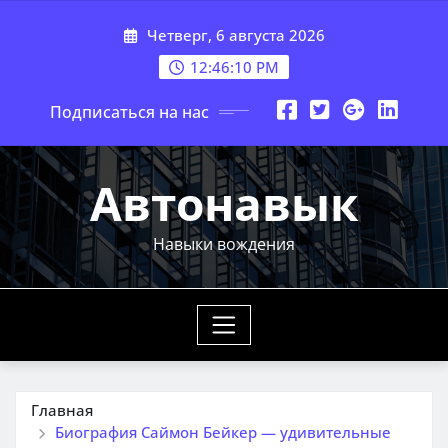
Перейти
Четверг, 6 августа 2026
к
содержимому
12:46:11 PM
Подписаться на нас
Автонавык
Навыки вождения
Главная
Биография Саймон Бейкер — удивительные