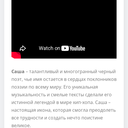
Саша
– талантливый и многогранный черный
поэт, чье имя остается в сердцах поклонников
поэзии по всему миру. Его уникальная
музыкальность и смелые тексты сделали его
истинной легендой в мире хип-хопа. Саша –
настоящая икона, которая смогла преодолеть
все трудности и создать нечто поистине
великое.