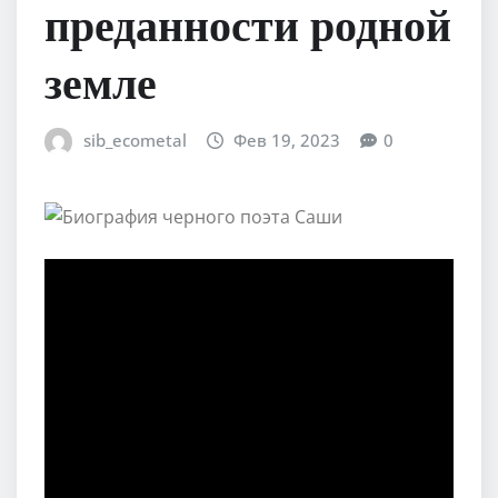
преданности родной
земле
sib_ecometal
Фев 19, 2023
0