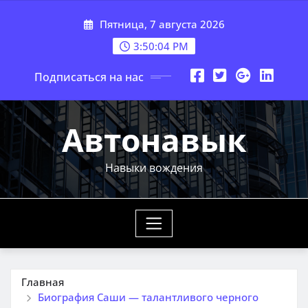
Перейти
Пятница, 7 августа 2026
к
содержимому
3:50:05 PM
Подписаться на нас
Автонавык
Навыки вождения
Главная
Биография Саши — талантливого черного