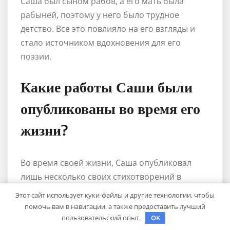
Саша был сыном рабов, а его мать была
рабыней, поэтому у него было трудное
детство. Все это повлияло на его взгляды и
стало источником вдохновения для его
поэзии.
Какие работы Саши были
опубликованы во время его
жизни?
Во время своей жизни, Саша опубликовал
лишь несколько своих стихотворений в
литературных журналах. Его полные собрания
Этот сайт использует куки-файлы и другие технологии, чтобы
стихов были опубликованы после его смерти.
помочь вам в навигации, а также предоставить лучший
пользовательский опыт.
OK