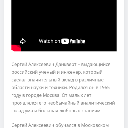
Сергей Алексеевич Данкверт – выдающийся
российский ученый и инженер, который
сделал значительный вклад в различные
области науки и техники. Родился он в 1965
году в городе Москва. От малых лет
проявлялся его необычайный аналитический
склад ума и большая любовь к знаниям.
Сергей Алексеевич обучался в Московском