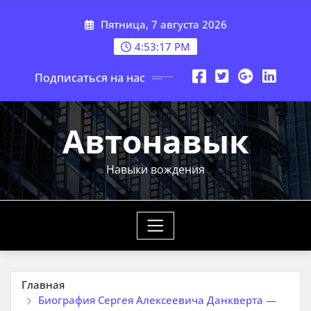
Перейти
Пятница, 7 августа 2026
к
содержимому
4:53:18 PM
Подписаться на нас
Автонавык
Навыки вождения
Главная
Биография Сергея Алексеевича Данкверта —