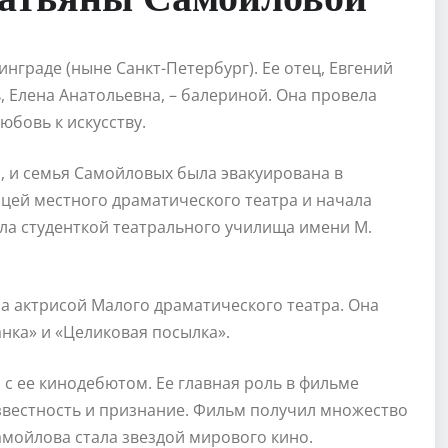
инграде (ныне Санкт-Петербург). Ее отец, Евгений
, Елена Анатольевна, – балериной. Она провела
юбовь к искусству.
а, и семья Самойловых была эвакуирована в
ицей местного драматического театра и начала
ала студенткой театрального училища имени М.
а актрисой Малого драматического театра. Она
анка» и «Целиковая посылка».
с ее кинодебютом. Ее главная роль в фильме
известность и признание. Фильм получил множество
амойлова стала звездой мирового кино.