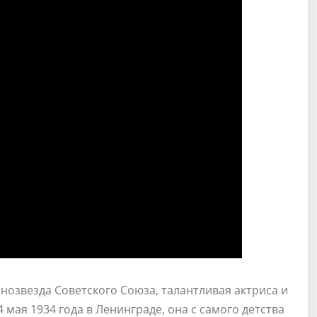
нозвезда Советского Союза, талантливая актриса и
мая 1934 года в Ленинграде, она с самого детства