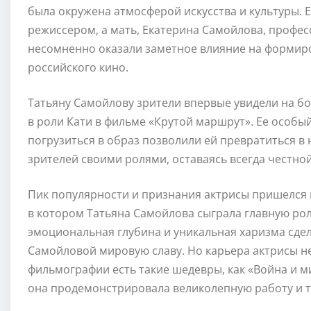
была окружена атмосферой искусства и культуры. 
режиссером, а мать, Екатерина Самойлова, профе
несомненно оказали заметное влияние на формир
российского кино.
Татьяну Самойлову зрители впервые увидели на бо
в роли Кати в фильме «Крутой маршрут». Ее особый
погрузиться в образ позволили ей превратиться в
зрителей своими ролями, оставаясь всегда честно
Пик популярности и признания актрисы пришелся н
в котором Татьяна Самойлова сыграла главную рол
эмоциональная глубина и уникальная харизма сде
Самойловой мировую славу. Но карьера актрисы н
фильмографии есть такие шедевры, как «Война и ми
она продемонстрировала великолепную работу и т