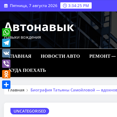
Перейти
Пятница, 7 августа 2026
3:34:26 PM
к
содержимому
Автонавык
Навыки вождения
WhatsApp
Telegram
ГЛАВНАЯ
НОВОСТИ АВТО
РЕМОНТ —
VK
КУДА ПОЕХАТЬ
Viber
Odnoklassniki
Главная
Биография Татьяны Самойловой — вдохно
Отправить
UNCATEGORISED