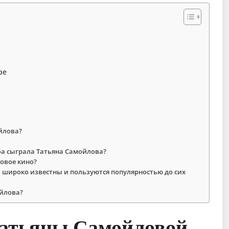
ре
йлова?
фа сыграла Татьяна Самойлова?
овое кино?
 широко известны и пользуются популярностью до сих
ойлова?
Татьяны Самойловой