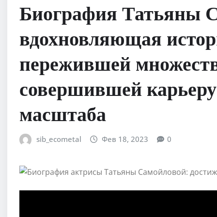
Биография Татьяны 
вдохновляющая истор
пережившей множеств
совершившей карьеру
масштаба
sib_ecometal
Фев 18, 2023
0