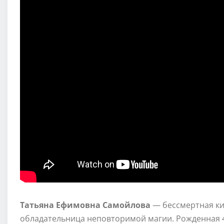
Татьяна Ефимовна Самойлова
— бессмертная ки
обладательница неповторимой магии. Рожденная 4 