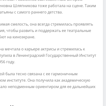
еновна Шляпникова тоже работала на сцене. Таким
тьяны с самого раннего детства.
имая смелость, она всегда стремилась проявлять
лия, чтобы развить и поддержать ее театральные
ебют на киноэкране.
Она мечтала о карьере актрисы и стремилась к
тупила в Ленинградский Государственный Институт
56 году.
ой была тесно связана с ее гармоничным
ном институте. Она получила как академическую
 стало неподменным ориентиром для ее дальнейших