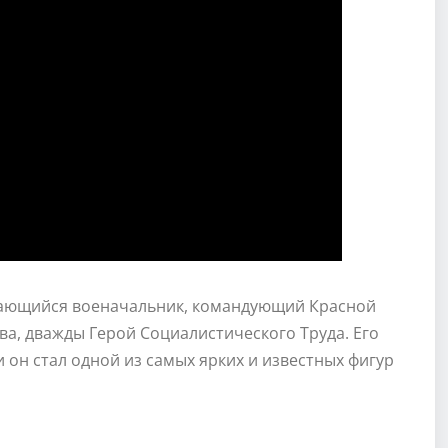
дающийся военачальник, командующий Красной
а, дважды Герой Социалистического Труда. Его
 он стал одной из самых ярких и известных фигур