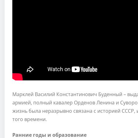
Марклей Василий Константинович Буденный – вы
армией, полный кавалер Орденов Ленина и Суворов
жизнь была неразрывно связана с историей СССР, и
того времени.
Ранние годы и образование