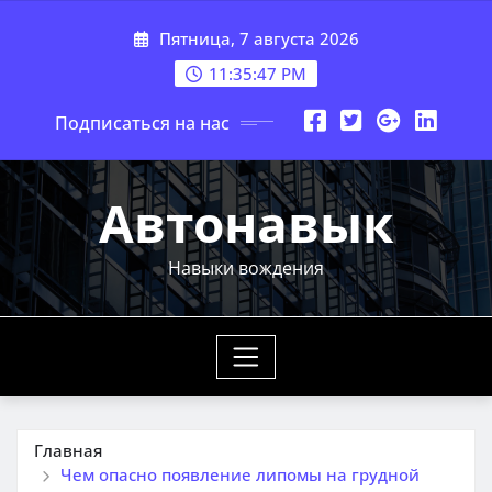
Перейти
Пятница, 7 августа 2026
к
содержимому
11:35:48 PM
Подписаться на нас
Автонавык
Навыки вождения
Главная
Чем опасно появление липомы на грудной