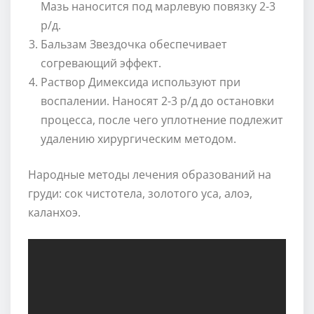
Мазь наносится под марлевую повязку 2-3
р/д.
Бальзам Звездочка обеспечивает
согревающий эффект.
Раствор Димексида используют при
воспалении. Наносят 2-3 р/д до остановки
процесса, после чего уплотнение подлежит
удалению хирургическим методом.
Народные методы лечения образований на
груди: сок чистотела, золотого уса, алоэ,
каланхоэ.