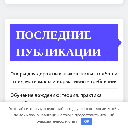
ПОСЛЕДНИЕ
ПУБЛИКАЦИИ
Опоры для дорожных знаков: виды столбов и
стоек, материалы и нормативные требования
Обучение вождению: теория, практика
первой передачи и подготовка к экзаменам
Этот сайт использует куки-файлы и другие технологии, чтобы
помочь вам в навигации, а также предоставить лучший
Английский для школьников: как учить язык
пользовательский опыт.
OK
с удовольствием