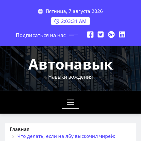
Перейти
Пятница, 7 августа 2026
к
содержимому
2:03:32 AM
Подписаться на нас
Автонавык
Навыки вождения
Главная
Что делать, если на лбу выскочил чирей: