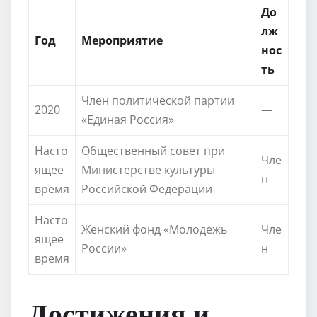
До
лж
Год
Мероприятие
нос
ть
Член политической партии
2020
—
«Единая Россия»
Насто
Общественный совет при
Чле
ящее
Министерстве культуры
н
время
Российской Федерации
Насто
Женский фонд «Молодежь
Чле
ящее
России»
н
время
Достижения и