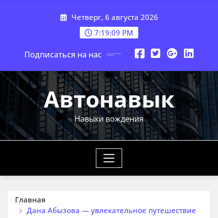
Перейти
Четверг, 6 августа 2026
к
содержимому
7:19:10 PM
Подписаться на нас
Автонавык
Навыки вождения
Главная
Дана Абызова — увлекательное путешествие