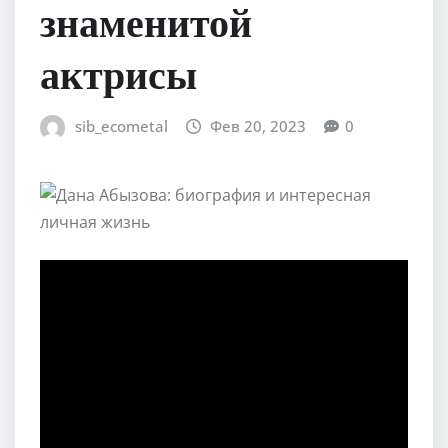
знаменитой
актрисы
sib_ecometal
Фев 20, 2023
0