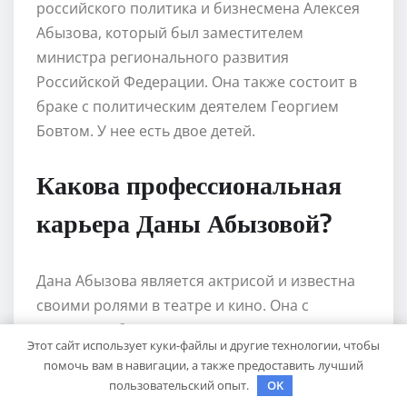
российского политика и бизнесмена Алексея
Абызова, который был заместителем
министра регионального развития
Российской Федерации. Она также состоит в
браке с политическим деятелем Георгием
Бовтом. У нее есть двое детей.
Какова профессиональная
карьера Даны Абызовой?
Дана Абызова является актрисой и известна
своими ролями в театре и кино. Она с
успехом работала в таких театрах, как
Этот сайт использует куки-файлы и другие технологии, чтобы
Московский академический театр им.
помочь вам в навигации, а также предоставить лучший
Маяковского и Московский театр «Эрмитаж».
пользовательский опыт.
OK
В кино Дана Абызова снялась в таких