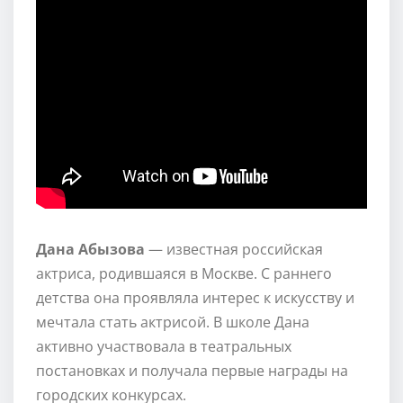
Дана Абызова
— известная российская
актриса, родившаяся в Москве. С раннего
детства она проявляла интерес к искусству и
мечтала стать актрисой. В школе Дана
активно участвовала в театральных
постановках и получала первые награды на
городских конкурсах.