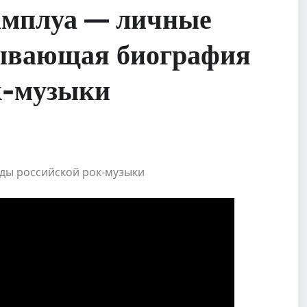
 амплуа — личные
тывающая биография
к-музыки