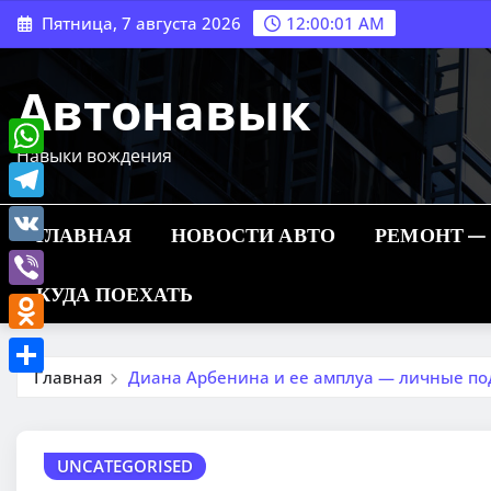
Перейти
Пятница, 7 августа 2026
12:00:02 AM
к
содержимому
Автонавык
Навыки вождения
WhatsApp
Telegram
ГЛАВНАЯ
НОВОСТИ АВТО
РЕМОНТ —
VK
КУДА ПОЕХАТЬ
Viber
Odnoklassniki
Главная
Диана Арбенина и ее амплуа — личные по
Отправить
UNCATEGORISED