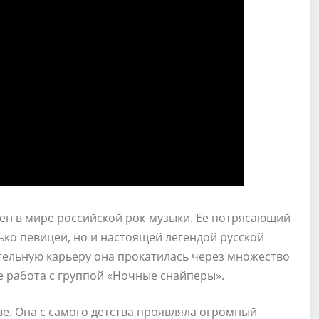
ен в мире российской рок-музыки. Ее потрясающий
лько певицей, но и настоящей легендой русской
тельную карьеру она прокатилась через множество
ее работа с группой «Ночные снайперы».
ве. Она с самого детства проявляла огромный