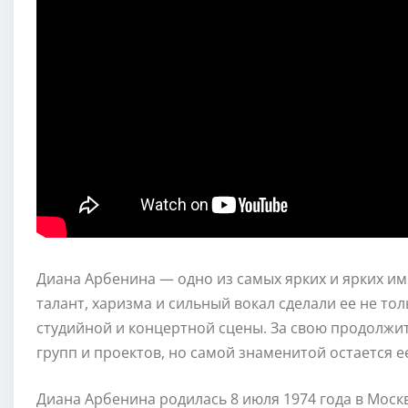
Диана Арбенина — одно из самых ярких и ярких им
талант, харизма и сильный вокал сделали ее не то
студийной и концертной сцены. За свою продолжи
групп и проектов, но самой знаменитой остается 
Диана Арбенина родилась 8 июля 1974 года в Моск