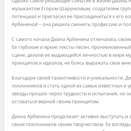
Однако самое решающее событие в жизни Дианы А
музыкантом Егором Шарунковым, создателем групп
потенциал и пригласил ее присоединиться к его к
Арбениной – она решила сменить профессию и пол
С самого начала Диана Арбенина отличалась своим
Ее глубокие и яркие тексты песен, проникновенный
сцене, делали ее выдающейся личностью в мире му
принципов и идеалов, не боясь выражать свое мне
Благодаря своей талантливости и уникальности, Д
поклонников и стать одной из самых известных и 
звезды прошло через трудности и испытания, но о
оставаться верной своим принципам.
Диана Арбенина продолжает активно выступать и 
своих поклонников своим творчеством. Ее взгляды