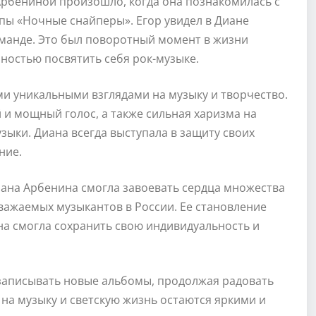
рбениной произошло, когда она познакомилась с
ы «Ночные снайперы». Егор увидел в Диане
оманде. Это был поворотный момент в жизни
ностью посвятить себя рок-музыке.
и уникальными взглядами на музыку и творчество.
 и мощный голос, а также сильная харизма на
зыки. Диана всегда выступала в защиту своих
ние.
иана Арбенина смогла завоевать сердца множества
уважаемых музыкантов в России. Ее становление
на смогла сохранить свою индивидуальность и
записывать новые альбомы, продолжая радовать
 на музыку и светскую жизнь остаются яркими и