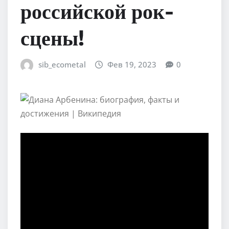
российской рок-
сцены!
sib_ecometal
Фев 19, 2023
0