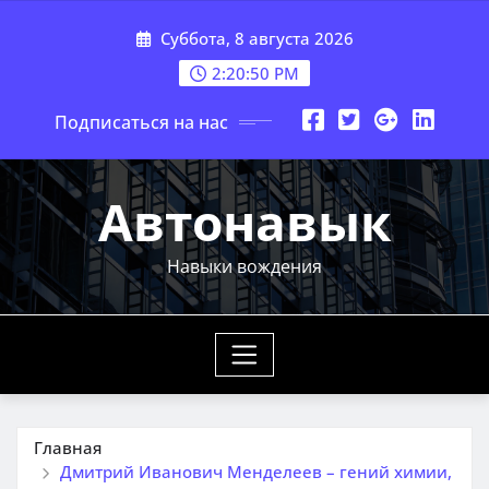
Перейти
Суббота, 8 августа 2026
к
содержимому
2:20:51 PM
Подписаться на нас
Автонавык
Навыки вождения
Главная
Дмитрий Иванович Менделеев – гений химии,