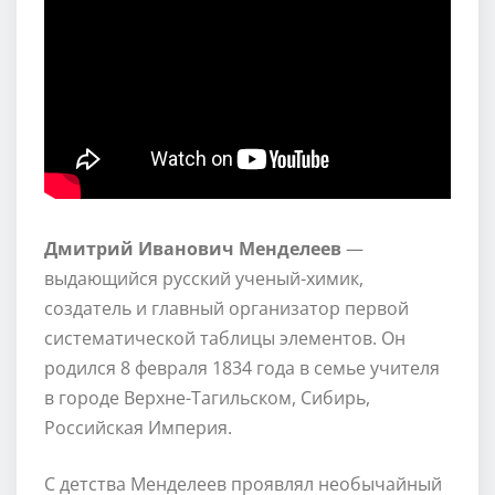
Дмитрий Иванович Менделеев
—
выдающийся русский ученый-химик,
создатель и главный организатор первой
систематической таблицы элементов. Он
родился 8 февраля 1834 года в семье учителя
в городе Верхне-Тагильском, Сибирь,
Российская Империя.
С детства Менделеев проявлял необычайный