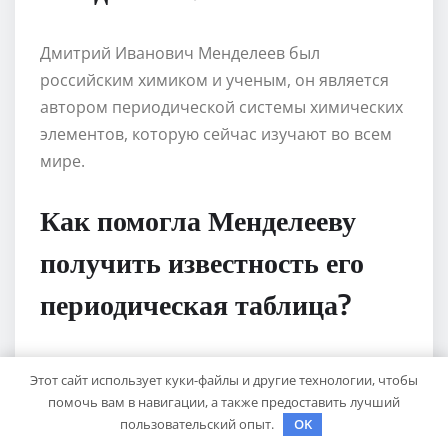
Дмитрий Иванович Менделеев был
российским химиком и ученым, он является
автором периодической системы химических
элементов, которую сейчас изучают во всем
мире.
Как помогла Менделееву
получить известность его
периодическая таблица?
Периодическая таблица Менделеева помогла
Этот сайт использует куки-файлы и другие технологии, чтобы
систематизировать и классифицировать
помочь вам в навигации, а также предоставить лучший
химические элементы в соответствии с их
пользовательский опыт.
OK