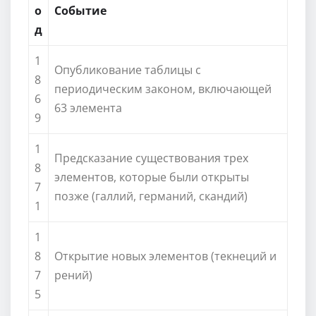
о
Событие
д
1
Опубликование таблицы с
8
периодическим законом, включающей
6
63 элемента
9
1
Предсказание существования трех
8
элементов, которые были открыты
7
позже (галлий, германий, скандий)
1
1
8
Открытие новых элементов (текнеций и
7
рений)
5