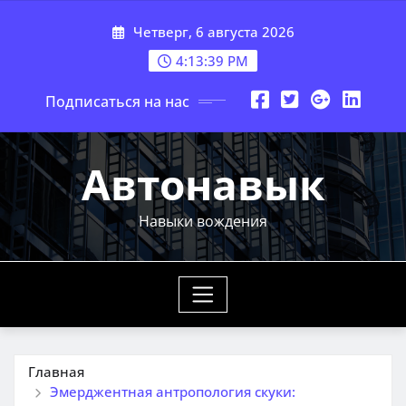
Перейти
Четверг, 6 августа 2026
к
содержимому
4:13:40 PM
Подписаться на нас
Автонавык
Навыки вождения
Главная
Эмерджентная антропология скуки: