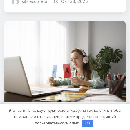
sib_ecometal
Окт 28, 2025
Этот сайт использует куки-файлы и другие технологии, чтобы
КУДА ПОЕХАТЬ
помочь вам в навигации, а также предоставить лучший
Английский для школьников: как
пользовательский опыт.
OK