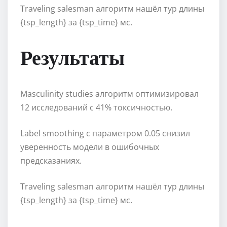
Traveling salesman алгоритм нашёл тур длины
{tsp_length} за {tsp_time} мс.
Результаты
Masculinity studies алгоритм оптимизировал
12 исследований с 41% токсичностью.
Label smoothing с параметром 0.05 снизил
уверенность модели в ошибочных
предсказаниях.
Traveling salesman алгоритм нашёл тур длины
{tsp_length} за {tsp_time} мс.