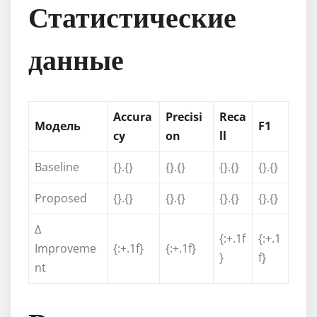
Статистические
данные
Accura
Precisi
Reca
Модель
F1
cy
on
ll
Baseline
{}.{}
{}.{}
{}.{}
{}.{}
Proposed
{}.{}
{}.{}
{}.{}
{}.{}
Δ
{:+.1f
{:+.1
Improveme
{:+.1f}
{:+.1f}
}
f}
nt