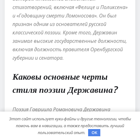
стихотворений, включая «Фелице и Поликсена»
и «Годовщину смерти Ломоносова». Он был
признан одним из основателей русской
классической поэзии. Кроме того, Державин
занимал высокие государственные должности,
включая должность правителя Оренбургской
губернии и сенатора.
Каковы основные черты
стиля поэзии Державина?
Поэзия Гавриила Романовича Державина
отличается высокой степенью
Этот сайт использует куки-файлы и другие технологии, чтобы
помочь вам в навигации, а также предоставить лучший
эмоциональности и глубоким вниманием к
пользовательский опыт.
OK
человеческой душе. Он использовал яркие и