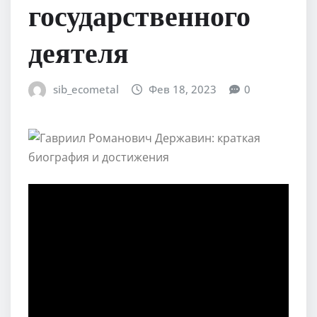
государственного
деятеля
sib_ecometal
Фев 18, 2023
0