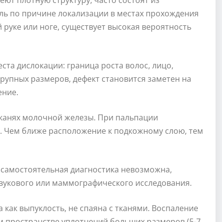
ют плотную структуру, часто состоят из
ль по причине локализации в местах прохождения
 руке или ноге, существует высокая вероятность
ста дислокации: граница роста волос, лицо,
крупных размеров, дефект становится заметен на
ение.
тканях молочной железы. При пальпации
. Чем ближе расположение к подкожному слою, тем
 самостоятельная диагностика невозможна,
укового или маммографического исследования.
а как выпуклость, не спаяна с тканями. Воспаление
 пространстве уплотнений больших размеров (5-7