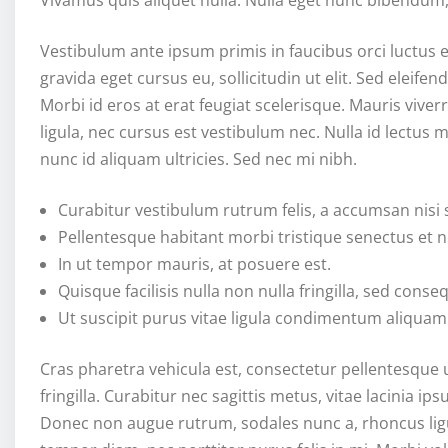
Vivamus quis aliquet nulla. Nulla eget nunc bibendum,
Vestibulum ante ipsum primis in faucibus orci luctus et
gravida eget cursus eu, sollicitudin ut elit. Sed eleife
Morbi id eros at erat feugiat scelerisque. Mauris vive
ligula, nec cursus est vestibulum nec. Nulla id lectus mo
nunc id aliquam ultricies. Sed nec mi nibh.
Curabitur vestibulum rutrum felis, a accumsan nisi so
Pellentesque habitant morbi tristique senectus et 
In ut tempor mauris, at posuere est.
Quisque facilisis nulla non nulla fringilla, sed con
Ut suscipit purus vitae ligula condimentum aliquam
Cras pharetra vehicula est, consectetur pellentesque
fringilla. Curabitur nec sagittis metus, vitae lacinia i
Donec non augue rutrum, sodales nunc a, rhoncus ligula.