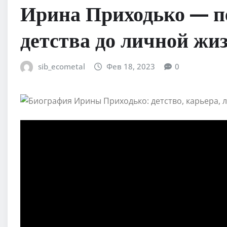
Ирина Приходько — пе
детства до личной жи
sib_ecometal
Фев 18, 2023
0