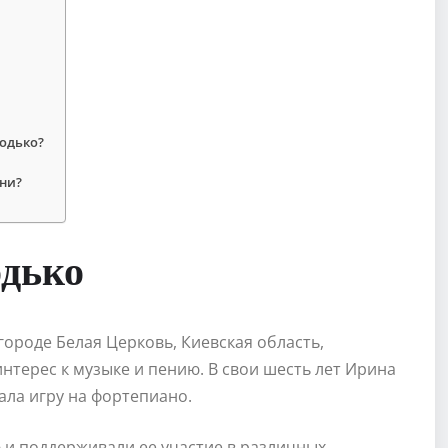
одько?
ни?
дько
городе Белая Церковь, Киевская область,
интерес к музыке и пению. В свои шесть лет Ирина
ала игру на фортепиано.
и поддерживали ее участие в различных