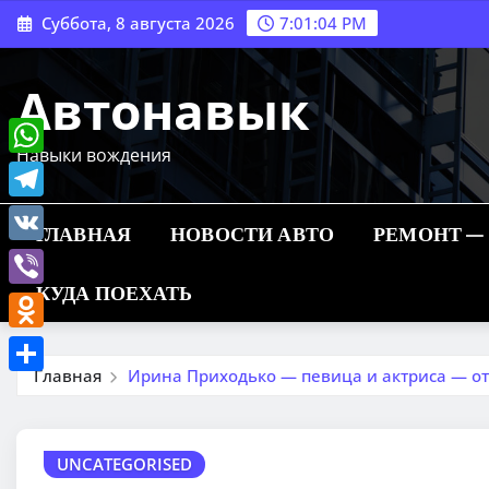
Перейти
Суббота, 8 августа 2026
7:01:05 PM
к
содержимому
Автонавык
Навыки вождения
WhatsApp
Telegram
ГЛАВНАЯ
НОВОСТИ АВТО
РЕМОНТ —
VK
КУДА ПОЕХАТЬ
Viber
Odnoklassniki
Главная
Ирина Приходько — певица и актриса — от
Отправить
UNCATEGORISED