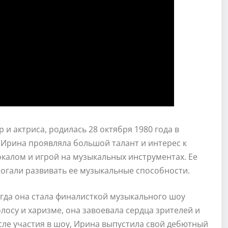
 и актриса, родилась 28 октября 1980 года в
а Ирина проявляла большой талант и интерес к
окалом и игрой на музыкальных инструментах. Ее
огали развивать ее музыкальные способности.
огда она стала финалисткой музыкального шоу
лосу и харизме, она завоевала сердца зрителей и
сле участия в шоу, Ирина выпустила свой дебютный