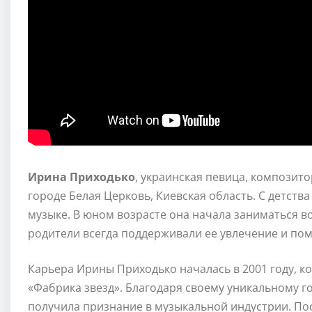
Ирина Приходько
, украинская певица, композитор
городе Белая Церковь, Киевская область. С детств
музыке. В юном возрасте она начала заниматься в
родители всегда поддерживали ее увлечение и пом
Карьера Ирины Приходько началась в 2001 году, к
«Фабрика звезд». Благодаря своему уникальному го
получила признание в музыкальной индустрии. По