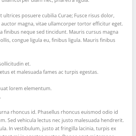
 ullamcorper diam nec, pharetra ligula.
 ultrices posuere cubilia Curae; Fusce risus dolor,
nd auctor magna, vitae ullamcorper tortor efficitur eget.
rra finibus neque sed tincidunt. Mauris cursus magna
llis, congue ligula eu, finibus ligula. Mauris finibus
llicitudin et.
netus et malesuada fames ac turpis egestas.
sequat lorem elementum.
.
 urna rhoncus id. Phasellus rhoncus euismod odio id
psum. Sed vehicula lectus nec justo malesuada hendrerit.
 In vestibulum, justo at fringilla lacinia, turpis ex