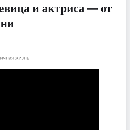
вица и актриса — от
зни