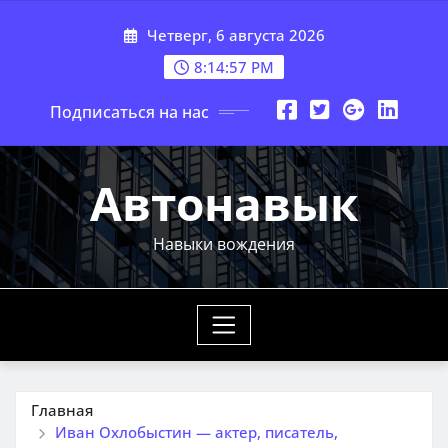
Перейти
Четверг, 6 августа 2026
к
содержимому
8:14:58 PM
Подписаться на нас
Автонавык
Навыки вождения
Главная
Иван Охлобыстин — актер, писатель,