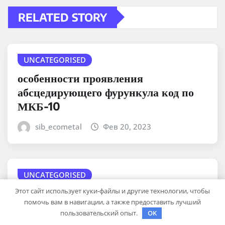
RELATED STORY
UNCATEGORISED
особенности проявления
абсцедирующего фурункула код по
МКБ-10
sib_ecometal
Фев 20, 2023
UNCATEGORISED
Этот сайт использует куки-файлы и другие технологии, чтобы
Особенности образования стержня у
помочь вам в навигации, а также предоставить лучший
фурункула
пользовательский опыт.
OK