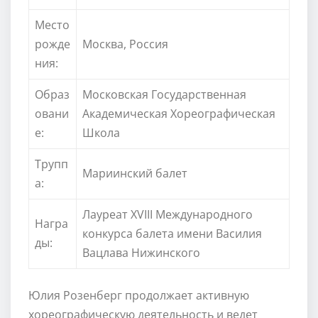
Место
рожде
Москва, Россия
ния:
Образ
Московская Государственная
овани
Академическая Хореографическая
е:
Школа
Трупп
Мариинский балет
а:
Лауреат XVIII Международного
Награ
конкурса балета имени Василия
ды:
Вацлава Нижинского
Юлия Розенберг продолжает активную
хореографическую деятельность и ведет