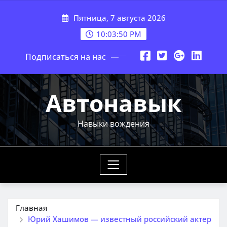
Перейти
Пятница, 7 августа 2026
к
содержимому
10:03:51 PM
Подписаться на нас
Автонавык
Навыки вождения
Главная
Юрий Хашимов — известный российский актер