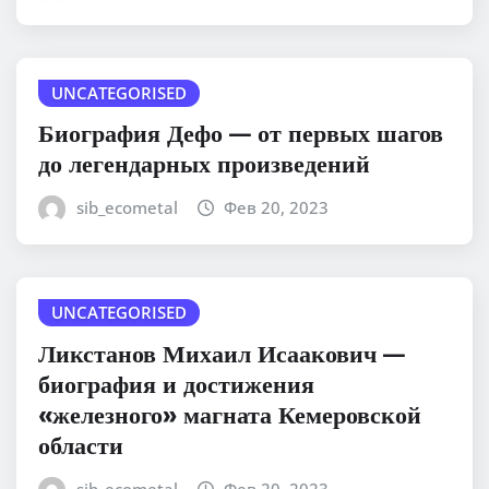
UNCATEGORISED
Биография Дефо — от первых шагов
до легендарных произведений
sib_ecometal
Фев 20, 2023
UNCATEGORISED
Ликстанов Михаил Исаакович —
биография и достижения
«железного» магната Кемеровской
области
sib_ecometal
Фев 20, 2023