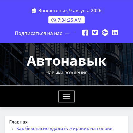
Перейти
Воскресенье, 9 августа 2026
к
содержимому
7:34:26 AM
Подписаться на нас
Автонавык
Навыки вождения
Главная
Как безопасно удалить жировик на голове: