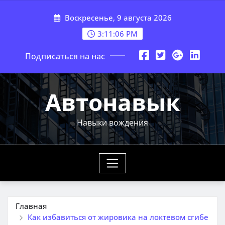
Перейти
Воскресенье, 9 августа 2026
к
содержимому
3:11:07 PM
Подписаться на нас
Автонавык
Навыки вождения
Главная
Как избавиться от жировика на локтевом сгибе