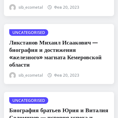
sib_ecometal
Фев 20, 2023
UNCATEGORISED
Ликстанов Михаил Исаакович —
биография и достижения
«железного» магната Кемеровской
области
sib_ecometal
Фев 20, 2023
UNCATEGORISED
Биография братьев Юрия и Виталия
Соломинов — история успеха и