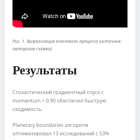
Рис. 1. Визуализация ключевого процесса (источник:
авторская съёмка)
Результаты
Стохастический градиентный спуск с
momentum = 0.90 обеспечил быструю
сходимость.
Planetary boundaries алгоритм
оптимизировал 13 исследований с 53%