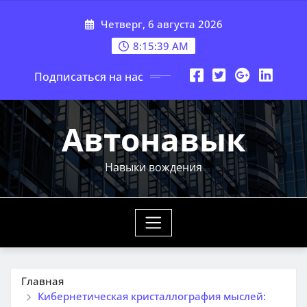
Перейти
Четверг, 6 августа 2026
к
содержимому
8:15:40 AM
Подписаться на нас
Автонавык
Навыки вождения
Главная
Кибернетическая кристаллография мыслей: