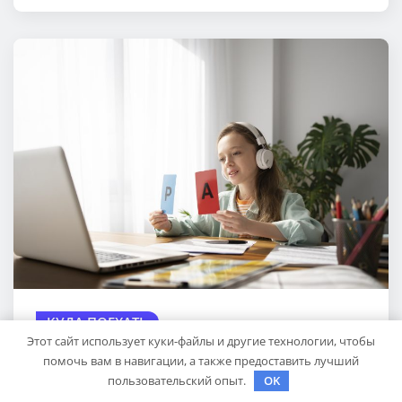
КУДА ПОЕХАТЬ
Этот сайт использует куки-файлы и другие технологии, чтобы
Английский для школьников: как
помочь вам в навигации, а также предоставить лучший
учить язык с удовольствием
пользовательский опыт.
OK