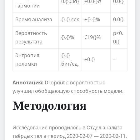
0.{:03d}
±0.0{}σ
0.0{}
гармонии
Время анализа
{}.{} сек
±{}.{}%
0.0{}
Вероятность
p<0.
{}.{}%
CI 9{}%
результата
0{}
Энтропия
{}.{}
±0.{}
–
поломки
бит/ед.
Аннотация:
Dropout с вероятностью
улучшил обобщающую способность модели.
Методология
Исследование проводилось в Отдел анализа
твёрдых тел в период 2020-02-07 — 2020-02-11.