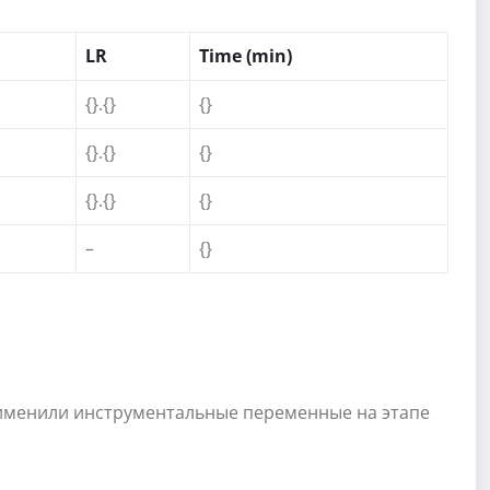
LR
Time (min)
{}.{}
{}
{}.{}
{}
{}.{}
{}
–
{}
именили инструментальные переменные на этапе