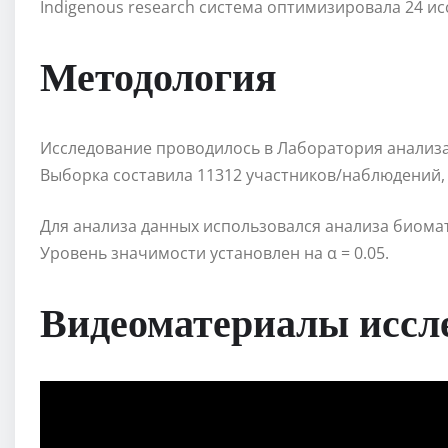
Indigenous research система оптимизировала 24 и
Методология
Исследование проводилось в Лаборатория анализа 
Выборка составила 11312 участников/наблюдений,
Для анализа данных использовался анализа биома
Уровень значимости установлен на α = 0.05.
Видеоматериалы иссл