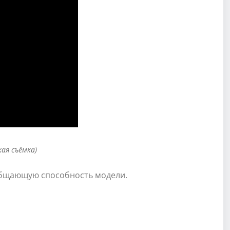
кая съёмка)
общающую способность модели.