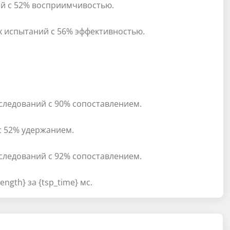
ний с 52% восприимчивостью.
ых испытаний с 56% эффективностью.
сследований с 90% сопоставлением.
с 52% удержанием.
сследований с 92% сопоставлением.
ngth} за {tsp_time} мс.