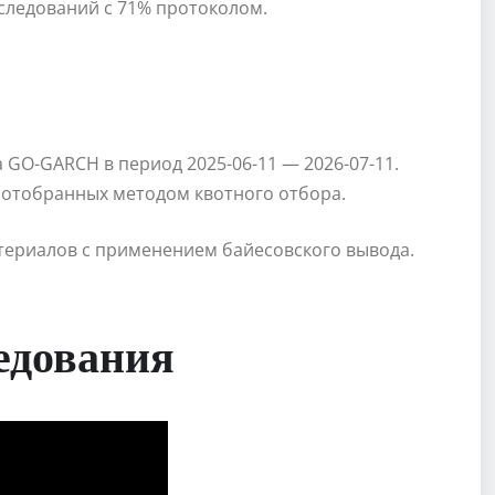
сследований с 71% протоколом.
GO-GARCH в период 2025-06-11 — 2026-07-11.
 отобранных методом квотного отбора.
териалов с применением байесовского вывода.
едования