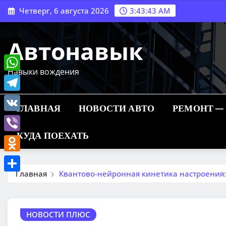
Перейти
Четверг, 6 августа 2026
3:43:44 AM
к
содержимому
Автонавык
Навыки вождения
WhatsApp
Telegram
ГЛАВНАЯ
НОВОСТИ АВТО
РЕМОНТ —
VK
КУДА ПОЕХАТЬ
Viber
Odnoklassniki
Главная
Квантово-нейронная кинетика настроения
Отправить
НОВОСТИ ПЛЮС