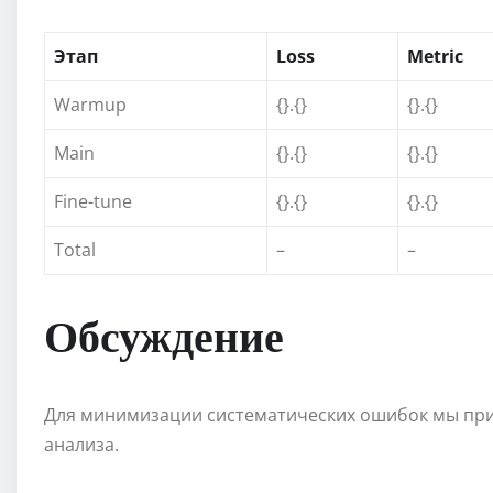
Этап
Loss
Metric
Warmup
{}.{}
{}.{}
Main
{}.{}
{}.{}
Fine-tune
{}.{}
{}.{}
Total
–
–
Обсуждение
Для минимизации систематических ошибок мы пр
анализа.