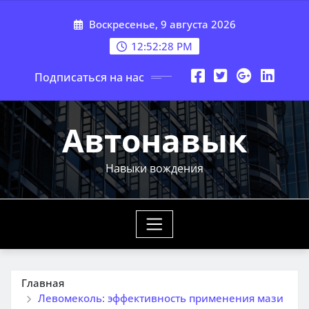
Перейти
Воскресенье, 9 августа 2026
к
содержимому
12:52:29 PM
Подписаться на нас
Автонавык
Навыки вождения
Главная
Левомеколь: эффективность применения мази