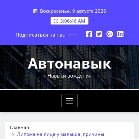
Перейти
Воскресенье, 9 августа 2026
к
содержимому
3:06:47 AM
Подписаться на нас
Автонавык
Навыки вождения
Главная
Липома на лице у малыша: причины