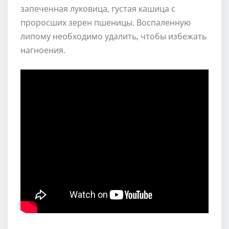
запеченная луковица, густая кашица с
проросших зерен пшеницы. Воспаленную
липому необходимо удалить, чтобы избежать
нагноения.