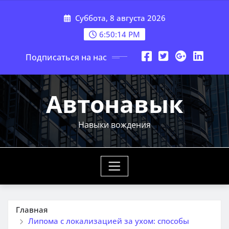
Перейти
Суббота, 8 августа 2026
к
содержимому
6:50:15 PM
Подписаться на нас
Автонавык
Навыки вождения
Главная
Липома с локализацией за ухом: способы