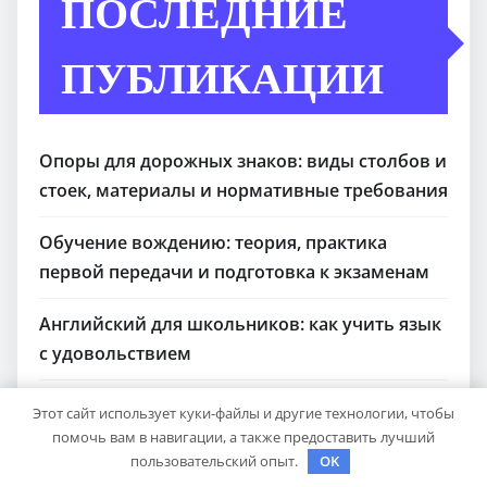
ПОСЛЕДНИЕ
ПУБЛИКАЦИИ
Опоры для дорожных знаков: виды столбов и
стоек, материалы и нормативные требования
Обучение вождению: теория, практика
первой передачи и подготовка к экзаменам
Английский для школьников: как учить язык
с удовольствием
Шины Hankook Зима Шипованные: Ваш
Этот сайт использует куки-файлы и другие технологии, чтобы
Надежный Партнёр на Снежных Дорогах
помочь вам в навигации, а также предоставить лучший
пользовательский опыт.
OK
Скупка и прием радиодеталей у населения