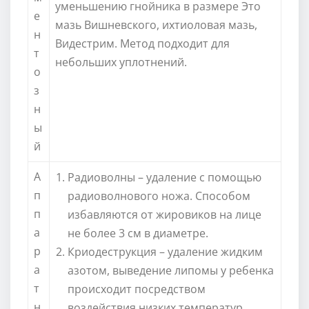
уменьшению гнойника в размере Это
е
мазь Вишневского, ихтиоловая мазь,
н
Видестрим. Метод подходит для
т
небольших уплотнений.
о
з
н
ы
й
А
Радиоволны – удаление с помощью
п
радиоволнового ножа. Способом
п
избавляются от жировиков на лице
а
не более 3 см в диаметре.
р
Криодеструкция – удаление жидким
а
азотом, выведение липомы у ребенка
т
происходит посредством
н
воздействия низких температур.