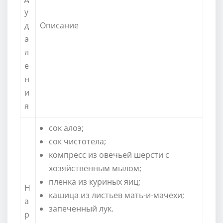
у
д
Описание
а
л
е
н
и
я
сок алоэ;
сок чистотела;
компресс из овечьей шерсти с
хозяйственным мылом;
пленка из куриных яиц;
Н
кашица из листьев мать-и-мачехи;
а
запеченный лук.
р