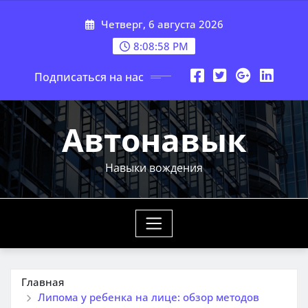
Перейти
Четверг, 6 августа 2026
к
содержимому
8:08:58 PM
Подписаться на нас
Автонавык
Навыки вождения
Главная
Липома у ребенка на лице: обзор методов