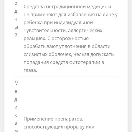
о
Средства нетрадиционной медицины
д
не применяют для избавления на лице у
н
ребенка при индивидуальной
ы
чувствительности, аллергических
й
реакциях. С осторожностью
обрабатывают уплотнения в области
слизистых оболочек, нельзя допускать
попадания средств фитотерапии в
глаза.
М
е
д
и
к
Применение препаратов,
а
способствующих прорыву или
м