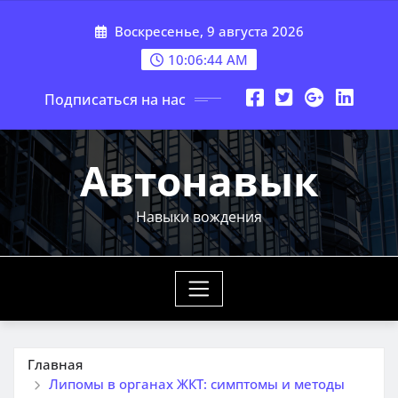
Перейти
Воскресенье, 9 августа 2026
к
содержимому
10:06:45 AM
Подписаться на нас
Автонавык
Навыки вождения
Главная
Липомы в органах ЖКТ: симптомы и методы