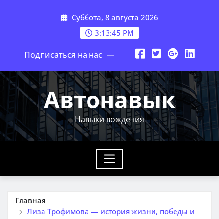
Перейти
Суббота, 8 августа 2026
к
содержимому
3:13:46 PM
Подписаться на нас
Автонавык
Навыки вождения
Главная
Лиза Трофимова — история жизни, победы и