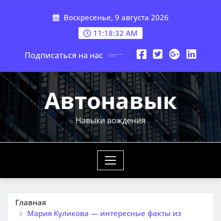
Перейти
Воскресенье, 9 августа 2026
к
содержимому
11:18:33 AM
Подписаться на нас
Автонавык
Навыки вождения
Главная
Мария Куликова — интересные факты из