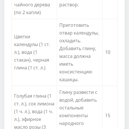
чайного дерева
раствор.
(по 2 капли)
Приготовить
отвар календулы,
Цветки
охладить.
календулы (1 ст.
Добавить глину,
л.), вода (1
10
масса должна
стакан), черная
иметь
глина (1 ст. л.)
консистенцию
кашицы.
Глину развести с
Голубая глина (1
водой, добавить
ст. л.), сок лимона
остальные
(1 ч. л.), вода (1 ч.
компоненты
15
л.), эфирное
народного
масло розы (3