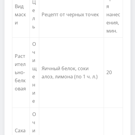
Ц
Вид
я
е
маск
Рецепт от черных точек
нанес
л
и
ения,
ь
мин.
О
ч
Раст
и
ител
щ
Яичный белок, соки
ьно-
20
е
алоэ, лимона (по 1 ч. л.)
белк
н
овая
и
е
О
ч
Саха
и