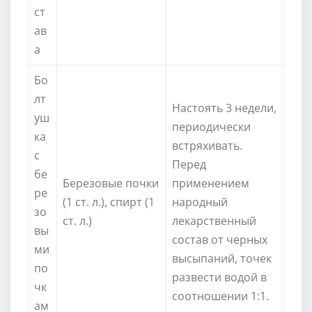
ст
ав
а
Бо
лт
Настоять 3 недели,
уш
периодически
ка
встряхивать.
с
Перед
бе
Березовые почки
применением
ре
(1 ст. л.), спирт (1
народный
зо
ст. л.)
лекарственный
вы
состав от черных
ми
высыпаний, точек
по
развести водой в
чк
соотношении 1:1.
ам