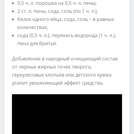
0,5 ч. л. порошка на 0,5 ч. л. пены;
2 ст. л. пены, сода, соль (по 1 ч. л.);
белок одного яйца, сода, соль – в равных
количествах;
сода (0,5 ч. л.), перекись водорода (1 ч. л.),
пена для бритья.
Добавление в народный очищающий состав
от черных жирных точек творога,
геркулесовых хлопьев или детского крема
усилит увлажняющий эффект средства.