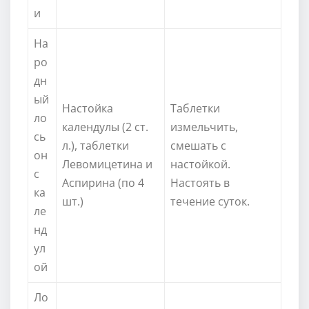
и
На
ро
дн
ый
Настойка
Таблетки
ло
календулы (2 ст.
измельчить,
сь
л.), таблетки
смешать с
он
Левомицетина и
настойкой.
с
Аспирина (по 4
Настоять в
ка
шт.)
течение суток.
ле
нд
ул
ой
Ло