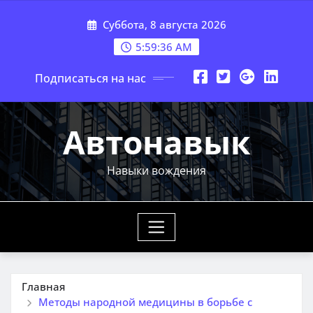
Перейти
Суббота, 8 августа 2026
к
содержимому
5:59:36 AM
Подписаться на нас
Автонавык
Навыки вождения
Главная
Методы народной медицины в борьбе с