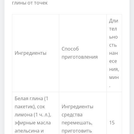
глины от точек
Дли
тел
ьно
сть
Способ
Ингредиенты
нан
приготовления
есе
ния,
мин
.
Белая глина (1
пакетик), сок
Ингредиенты
лимона (1 ч. л.),
средства
эфирные масла
перемешать,
15
апельсина и
приготовить