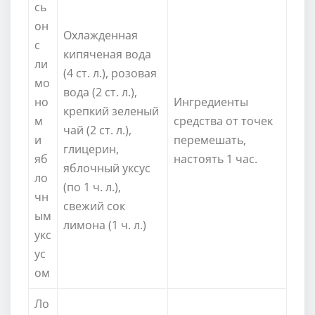
сь
он
Охлажденная
с
кипяченая вода
ли
(4 ст. л.), розовая
мо
вода (2 ст. л.),
но
Ингредиенты
крепкий зеленый
м
средства от точек
чай (2 ст. л.),
и
перемешать,
глицерин,
яб
настоять 1 час.
яблочный уксус
ло
(по 1 ч. л.),
чн
свежий сок
ым
лимона (1 ч. л.)
укс
ус
ом
Ло