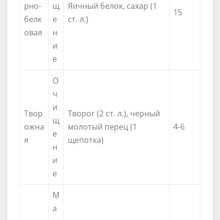
рно-
щ
Яичный белок, сахар (1
15
белк
е
ст. л.)
овая
н
и
е
О
ч
и
Твор
Творог (2 ст. л.), черный
щ
ожна
молотый перец (1
4-6
е
я
щепотка)
н
и
е
М
а