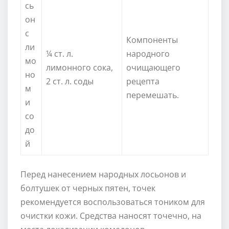
сь
он
с
Компоненты
ли
¼ ст. л.
народного
мо
лимонного сока,
очищающего
но
2 ст. л. соды
рецепта
м
перемешать.
и
со
до
й
Перед нанесением народных лосьонов и
болтушек от черных пятен, точек
рекомендуется воспользоваться тоником для
очистки кожи. Средства наносят точечно, на