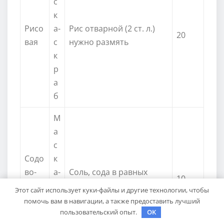
с
к
Рисо
а-
Рис отварной (2 ст. л.)
20
вая
с
нужно размять
к
р
а
б
М
а
с
Содо
к
во-
а-
Соль, сода в равных
10
соле
с
долях
Этот сайт использует куки-файлы и другие технологии, чтобы
вая
к
помочь вам в навигации, а также предоставить лучший
р
пользовательский опыт.
OK