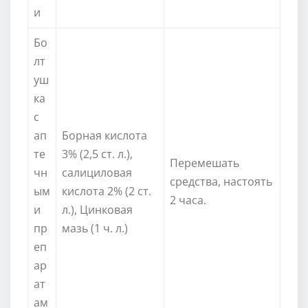
и
Бо
лт
уш
ка
с
ап
Борная кислота
те
3% (2,5 ст. л.),
Перемешать
чн
салициловая
средства, настоять
ым
кислота 2% (2 ст.
2 часа.
и
л.), Цинковая
пр
мазь (1 ч. л.)
еп
ар
ат
ам