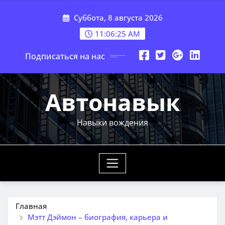
Перейти
Суббота, 8 августа 2026
к
содержимому
11:06:26 AM
Подписаться на нас
Автонавык
Навыки вождения
Главная
Мэтт Дэймон – биография, карьера и