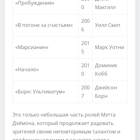
«Пробуждение»
0
Макгилл
200
«В погоне за счастьем»
Уилл Смит
6
201
«Марсианин»
Марк Уотни
5
201
Доминик
«Начало»
0
Кобб
200
Джейсон
«Борн: Ультиматум»
7
Борн
Это только небольшая часть ролей Мэтта
Дэймона, который продолжает радовать
зрителей своим неповторимым талантом и
профессионализмом в качестве актера.