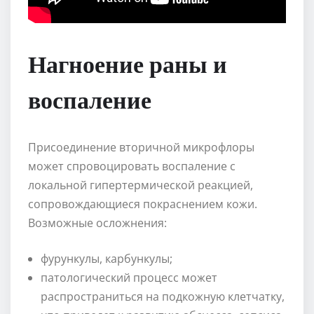
Нагноение раны и
воспаление
Присоединение вторичной микрофлоры
может спровоцировать воспаление с
локальной гипертермической реакцией,
сопровождающиеся покраснением кожи.
Возможные осложнения:
фурункулы, карбункулы;
патологический процесс может
распространиться на подкожную клетчатку,