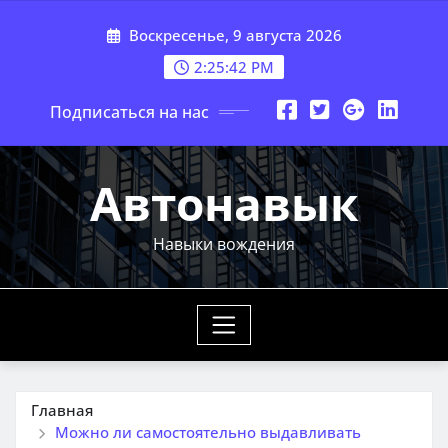
Перейти
Воскресенье, 9 августа 2026
к
содержимому
2:25:43 PM
Подписаться на нас
Автонавык
Навыки вождения
Главная
Можно ли самостоятельно выдавливать