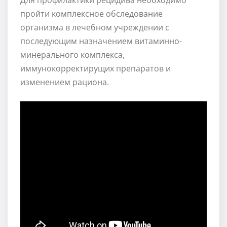
пройти комплексное обследование
организма в лечебном учреждении с
последующим назначением витаминно-
минерального комплекса,
иммунокорректирущих препаратов и
изменением рациона.