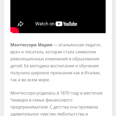
Монтессори Мария
— итальянская педагог,
врач и писатель, которая стала символом
революционных изменений в образовании
детей. Ее методика воспитания и обучения
получила широкое признание как в Италии,
так и во всем мире.
Монтессори родилась в 1870 году в местечке
Чиавари в семье финансового
предпринимателя. С детства она проявила
удивительное чувство любопытства и