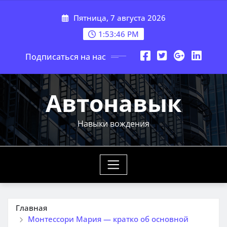
Перейти
Пятница, 7 августа 2026
к
содержимому
1:53:47 PM
Подписаться на нас
Автонавык
Навыки вождения
Главная
Монтессори Мария — кратко об основной