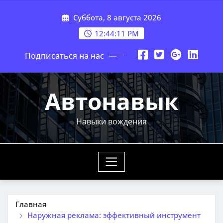
Перейти
Суббота, 8 августа 2026
к
содержимому
12:44:13 PM
Подписаться на нас
Автонавык
Навыки вождения
Главная
Наружная реклама: эффективный инструмент