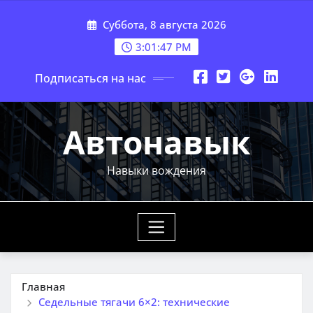
Перейти
Суббота, 8 августа 2026
к
содержимому
3:01:49 PM
Подписаться на нас
Автонавык
Навыки вождения
Главная
Седельные тягачи 6×2: технические