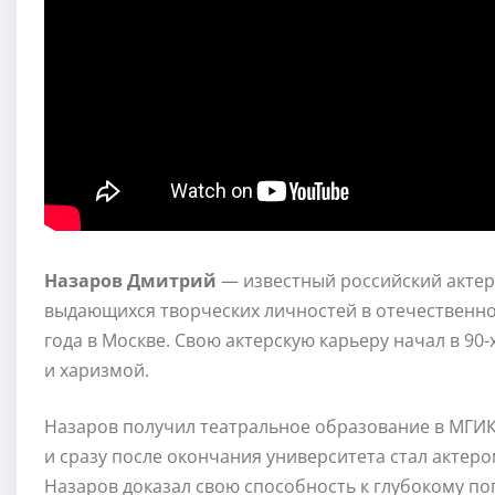
Назаров Дмитрий
— известный российский актер
выдающихся творческих личностей в отечественно
года в Москве. Свою актерскую карьеру начал в 90-
и харизмой.
Назаров получил театральное образование в МГИК
и сразу после окончания университета стал актер
Назаров доказал свою способность к глубокому по