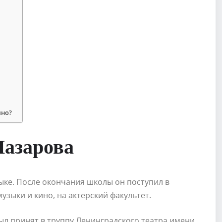
ино?
азарова
зыке. После окончания школы он поступил в
узыки и кино, на актерский факультет.
был принят в труппу Ленинградского театра имени