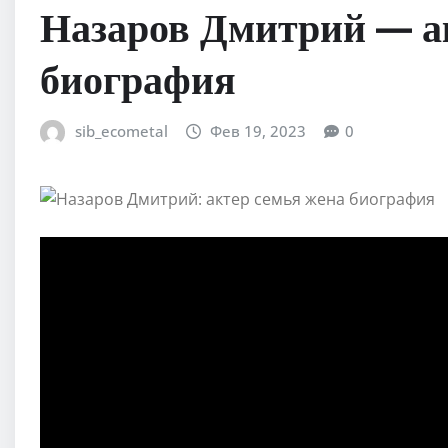
Назаров Дмитрий — ак
биография
sib_ecometal
Фев 19, 2023
0