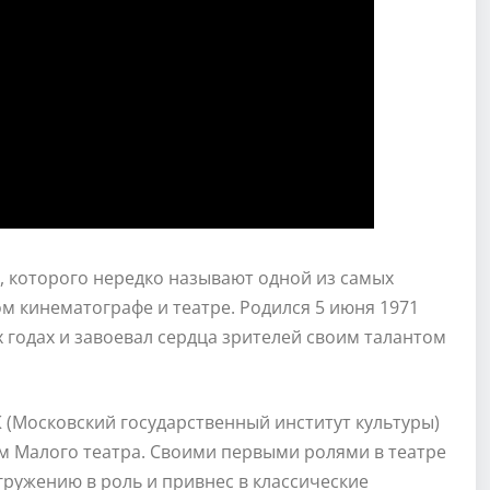
, которого нередко называют одной из самых
м кинематографе и театре. Родился 5 июня 1971
х годах и завоевал сердца зрителей своим талантом
 (Московский государственный институт культуры)
ом Малого театра. Своими первыми ролями в театре
гружению в роль и привнес в классические