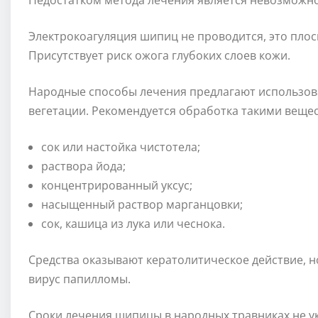
Недостатком метода лечения является невозможно
Электрокоагуляция шипиц не проводится, это пло
Присутствует риск ожога глубоких слоев кожи.
Народные способы лечения предлагают использов
вегетации. Рекомендуется обработка такими веще
сок или настойка чистотела;
раствора йода;
концентрированный уксус;
насыщенный раствор марганцовки;
сок, кашица из лука или чеснока.
Средства оказывают кератолитическое действие, н
вирус папилломы.
Сроки лечения шипицы в народных травниках не у