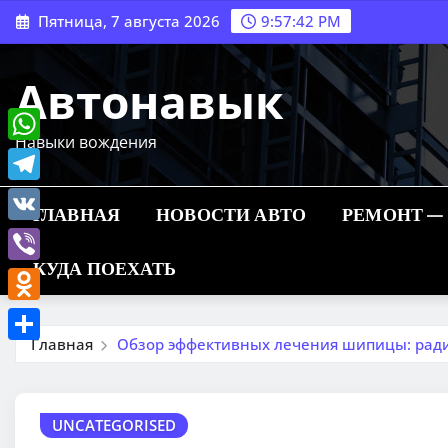
Перейти
Пятница, 7 августа 2026
9:57:43 PM
к
содержимому
Автонавык
Навыки вождения
WhatsApp
Telegram
ГЛАВНАЯ
НОВОСТИ АВТО
РЕМОНТ —
VK
КУДА ПОЕХАТЬ
Viber
Odnoklassniki
Главная
Обзор эффективных лечения шипицы: рад
Отправить
UNCATEGORISED