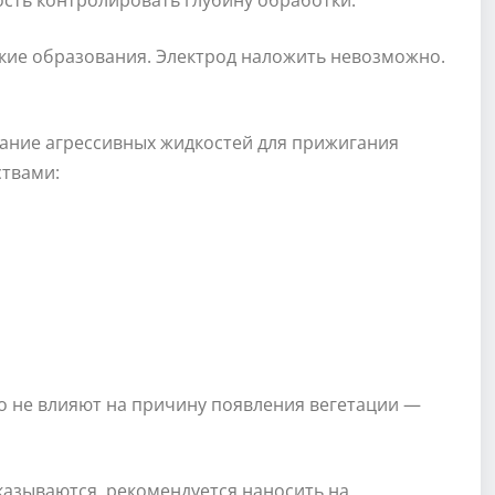
сть контролировать глубину обработки.
ские образования. Электрод наложить невозможно.
ание агрессивных жидкостей для прижигания
ствами:
о не влияют на причину появления вегетации —
казываются, рекомендуется наносить на