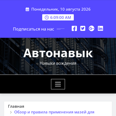
Перейти
Понедельник, 10 августа 2026
к
содержимому
6:09:01 AM
Подписаться на нас
Автонавык
Навыки вождения
Главная
Обзор и правила применения мазей для