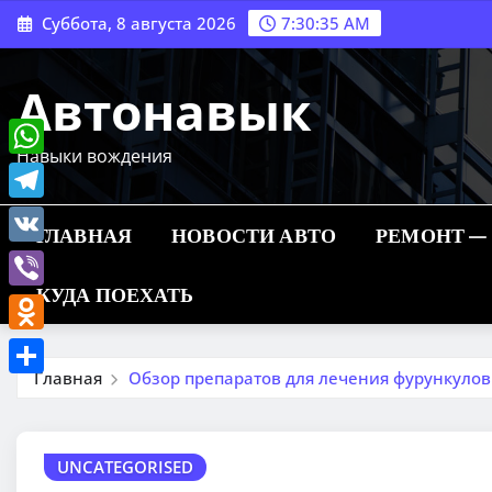
Перейти
Суббота, 8 августа 2026
7:30:36 AM
к
содержимому
Автонавык
Навыки вождения
WhatsApp
Telegram
ГЛАВНАЯ
НОВОСТИ АВТО
РЕМОНТ —
VK
КУДА ПОЕХАТЬ
Viber
Odnoklassniki
Главная
Обзор препаратов для лечения фурункулов
Отправить
UNCATEGORISED