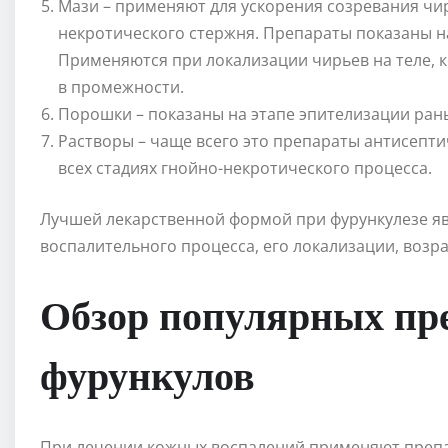
Мази – применяют для ускорения созревания чир
некротического стержня. Препараты показаны на
Применяются при локализации чирьев на теле, к
в промежности.
Порошки – показаны на этапе эпителизации раны
Растворы – чаще всего это препараты антисепти
всех стадиях гнойно-некротического процесса.
Лучшей лекарственной формой при фурункулезе явл
воспалительного процесса, его локализации, возра
Обзор популярных пре
фурункулов
При лечении кожных воспалений применяют преп