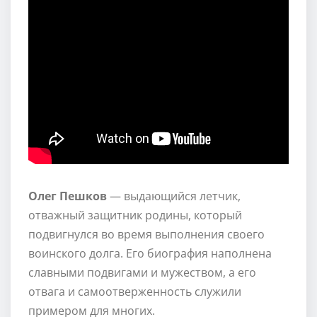
Олег Пешков
— выдающийся летчик,
отважный защитник родины, который
подвигнулся во время выполнения своего
воинского долга. Его биография наполнена
славными подвигами и мужеством, а его
отвага и самоотверженность служили
примером для многих.