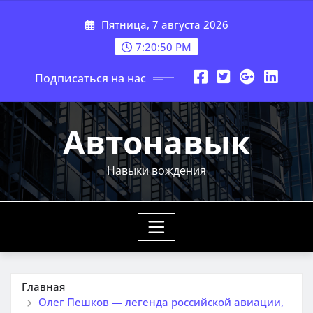
Перейти
Пятница, 7 августа 2026
к
содержимому
7:20:51 PM
Подписаться на нас
Автонавык
Навыки вождения
Главная
Олег Пешков — легенда российской авиации,