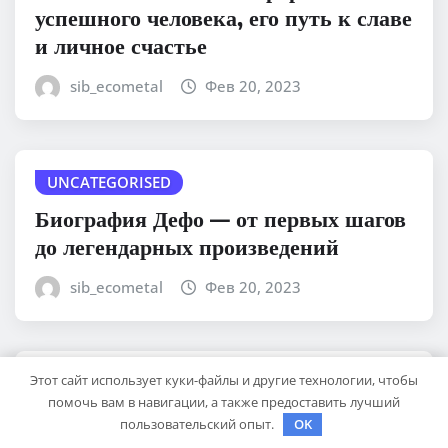
успешного человека, его путь к славе
и личное счастье
sib_ecometal
Фев 20, 2023
UNCATEGORISED
Биография Дефо — от первых шагов
до легендарных произведений
sib_ecometal
Фев 20, 2023
Этот сайт использует куки-файлы и другие технологии, чтобы
UNCATEGORISED
помочь вам в навигации, а также предоставить лучший
Ликстанов Михаил Исаакович —
пользовательский опыт.
OK
биография и достижения