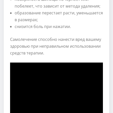
побелеет, что зависит от метода удаления;
образование перестает расти, уменьшается
в размерах;
снизится боль при нажатии.
Самолечение способно нанести вред вашему
здоровью при неправильном использовании
средств терапии.