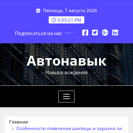
Перейти
Пятница, 7 августа 2026
к
содержимому
6:55:22 PM
Подписаться на нас
Автонавык
Навыки вождения
Главная
Особенности появления шипицы и заразна ли