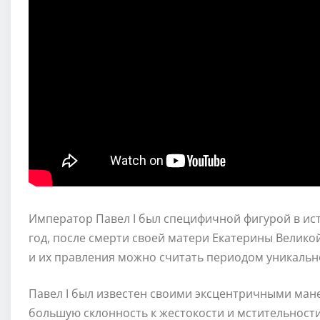
Император Павел I был специфичной фигурой в ист
год, после смерти своей матери Екатерины Велико
и их правления можно считать периодом уникальн
Павел I был известен своими эксцентричными ман
большую склонность к жестокости и мстительности