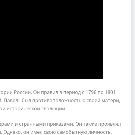
ории России. Он правил в период с 1796 по 1801
й. Павел I был противоположностью своей матери,
ой исторической эволюции.
ерами и странными приказами. Он также проявлял
. Однако, он имел свою самобытную личность,