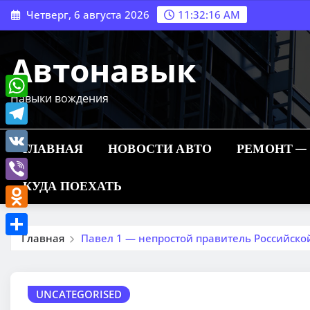
Перейти
Четверг, 6 августа 2026
11:32:17 AM
к
содержимому
Автонавык
Навыки вождения
WhatsApp
Telegram
ГЛАВНАЯ
НОВОСТИ АВТО
РЕМОНТ —
VK
КУДА ПОЕХАТЬ
Viber
Odnoklassniki
Главная
Павел 1 — непростой правитель Российско
Отправить
UNCATEGORISED