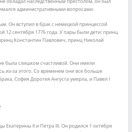
 не обладал наследственным престолом, он был
нимался административными вопросами.
м. Он вступил в брак с немецкой принцессой
й 12 сентября 1776 года. У пары были дети: принц
принц Константин Павлович, принц Николай
 не была слишком счастливой. Они имели
ь из-за этого. Со временем они все больше
 брака, София Доротея Ангуста умерла, и Павел I
е
Екатерины II и Петра III. Он родился 1 октября