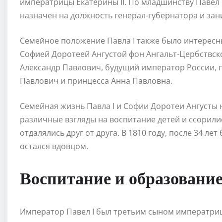
императрицы Екатерины II. По младшинству Павел
назначен на должность генерал-губернатора и за
Семейное положение Павла I также было интересны
Софией Доротеей Ангустой фон Ангальт-Цербствско
Александр Павлович, будущий император России, 
Павлович и принцесса Анна Павловна.
Семейная жизнь Павла I и Софии Доротеи Ангусты
различные взгляды на воспитание детей и ссорилис
отдалялись друг от друга. В 1810 году, после 34 лет
остался вдовцом.
Воспитание и образовани
Император Павел I был третьим сыном императрицы 