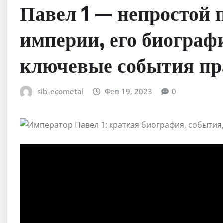
Павел 1 — непростой 
империи, его биограф
ключевые события пр
sib_ecometal
Фев 19, 2023
0