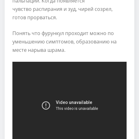
пальпации. Когда появляется
чувство распирания и зуд, чирей созрел,
готов прорваться.
Понять что фурункул проходит можно по
уменьшению симптомов, образованию на
месте нарыва шрама.