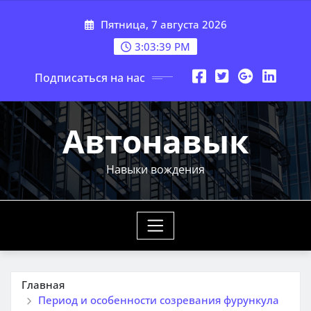
Перейти
Пятница, 7 августа 2026
к
содержимому
3:03:40 PM
Подписаться на нас
Автонавык
Навыки вождения
Главная
Период и особенности созревания фурункула