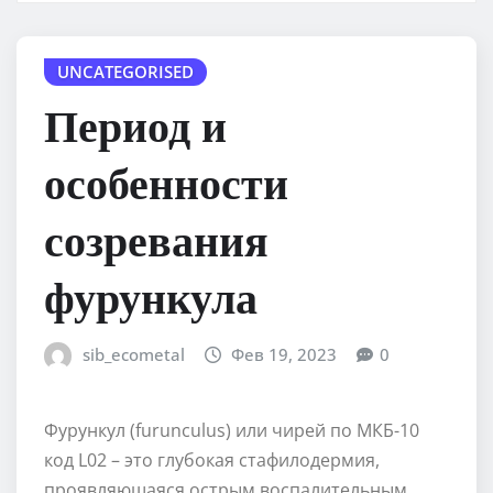
UNCATEGORISED
Период и
особенности
созревания
фурункула
sib_ecometal
Фев 19, 2023
0
Фурункул (furunculus) или чирей по МКБ-10
код L02 – это глубокая стафилодермия,
проявляющаяся острым воспалительным