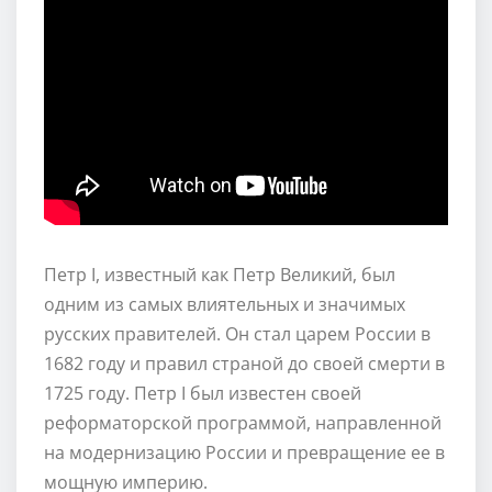
Петр I, известный как Петр Великий, был
одним из самых влиятельных и значимых
русских правителей. Он стал царем России в
1682 году и правил страной до своей смерти в
1725 году. Петр I был известен своей
реформаторской программой, направленной
на модернизацию России и превращение ее в
мощную империю.