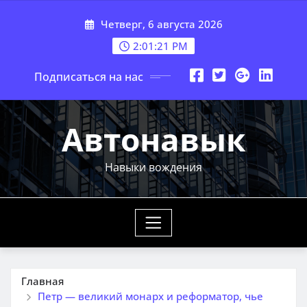
Перейти
Четверг, 6 августа 2026
к
содержимому
2:01:22 PM
Подписаться на нас
Автонавык
Навыки вождения
Главная
Петр — великий монарх и реформатор, чье