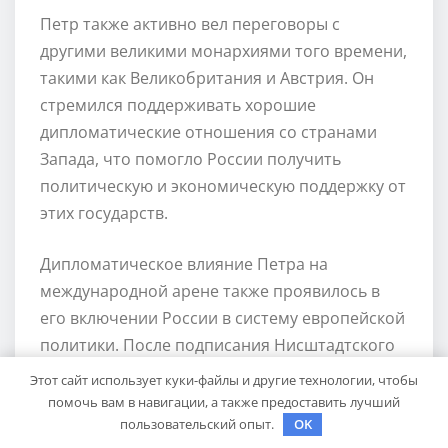
Петр также активно вел переговоры с
другими великими монархиями того времени,
такими как Великобритания и Австрия. Он
стремился поддерживать хорошие
дипломатические отношения со странами
Запада, что помогло России получить
политическую и экономическую поддержку от
этих государств.
Дипломатическое влияние Петра на
международной арене также проявилось в
его включении России в систему европейской
политики. После подписания Нисштадтского
мира, Россия стала играть важную роль в
Этот сайт использует куки-файлы и другие технологии, чтобы
политических процессах Европы и активно
помочь вам в навигации, а также предоставить лучший
участвовала в решении международных
пользовательский опыт.
OK