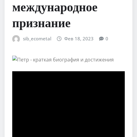
международное
признание
sib_ecometal
Фев 18, 2023
0