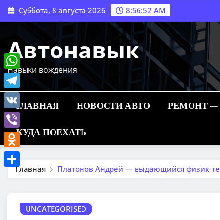
Перейти
Суббота, 8 августа 2026
8:56:53 AM
к
содержимому
Автонавык
Навыки вождения
WhatsApp
Telegram
ГЛАВНАЯ
НОВОСТИ АВТО
РЕМОНТ —
VK
КУДА ПОЕХАТЬ
Viber
Odnoklassniki
Главная
Платонов Андрей — выдающийся физик-тео
Отправить
UNCATEGORISED