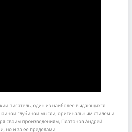
ский писатель, один из наиболее выдающихся
ычайной глубиной мысли, оригинальным стилем и
аря своим произведениям, Платонов Андрей
и, но и за ее пределами.