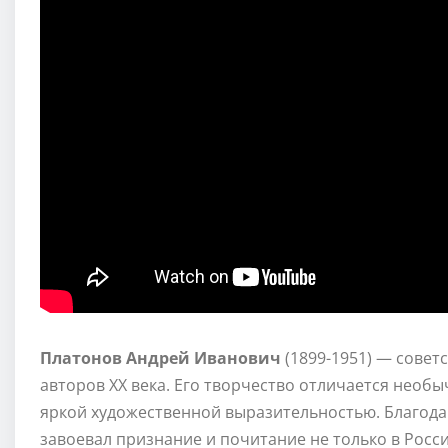
Платонов Андрей Иванович
(1899-1951) — совет
авторов XX века. Его творчество отличается необ
яркой художественной выразительностью. Благод
завоевал признание и почитание не только в Росси