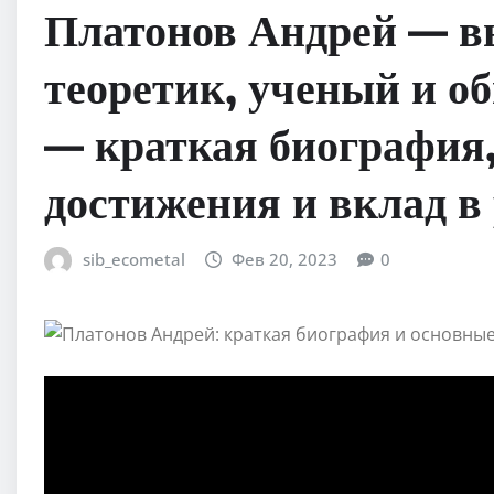
Платонов Андрей — 
теоретик, ученый и о
— краткая биография
достижения и вклад в
sib_ecometal
Фев 20, 2023
0