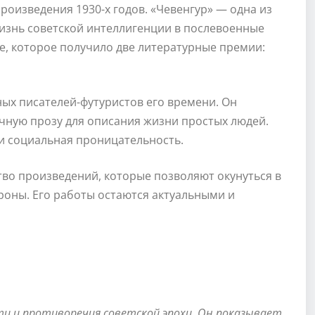
оизведения 1930-х годов. «Чевенгур» — одна из
жизнь советской интеллигенции в послевоенные
е, которое получило две литературные премии:
ых писателей-футуристов его времени. Он
чную прозу для описания жизни простых людей.
 и социальная проницательность.
тво произведений, которые позволяют окунуться в
ороны. Его работы остаются актуальными и
 и противоречия советской эпохи. Он показывает