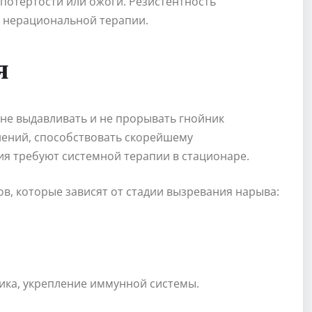
потертости или ожоги. Резистентность
е нерациональной терапии.
я
 не выдавливать и не прорывать гнойник
нений, способствовать скорейшему
я требуют системной терапии в стационаре.
ов, которые зависят от стадии вызревания нарыва:
ика, укрепление иммунной системы.