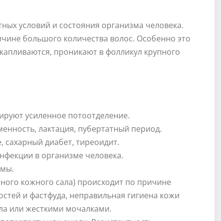
тных условий и состояния организма человека.
ине большого количества волос. Особенно это
скапливаются, проникают в фолликул крупного
ируют усиленное потоотделение.
енность, лактация, пубертатный период.
, сахарный диабет, тиреоидит.
нфекции в организме человека.
емы.
тного кожного сала) происходит по причине
стей и фастфуда, неправильная гигиена кожи
ла или жесткими мочалками.