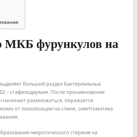
левания
о МКБ фурункулов на
 выделяет большой раздел бактериальных
L02 – стафилодермия. После проникновения
он начинает размножаться, поражается
симо от локализации на спине, симптоматика
ражения.
 образования некротического стержня на